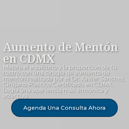
Aumento de Mentón
en CDMX
Mejora el equilibrio y la proporción de tu
rostro con una cirugía de aumento de
mentón realizada por el Dr. Xavier Sánchez,
Cirujano Plástico Certificado en CDMX.
Logra una apariencia más armónica y
atractiva.
Agenda Una Consulta Ahora