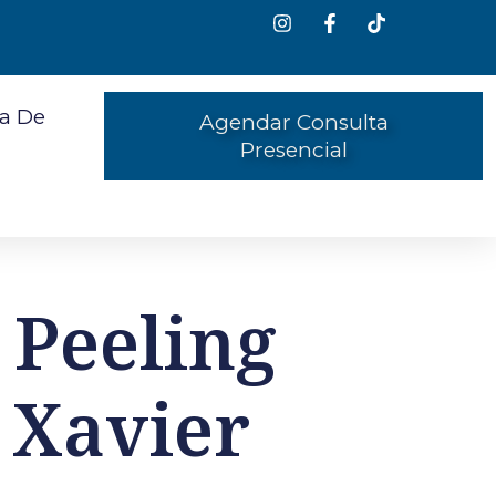
a De
Agendar Consulta
Presencial
 Peeling
 Xavier