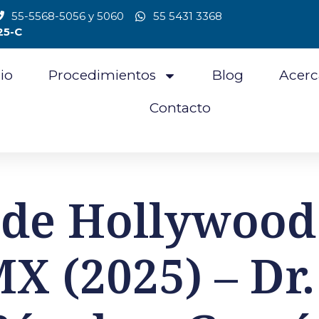
55-5568-5056 y 5060
55 5431 3368
25-C
cio
Procedimientos
Blog
Acerc
Contacto
 de Hollywood
X (2025) – Dr.