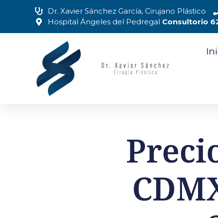
Dr. Xavier Sánchez García, Cirujano Plástico
Hospital Ángeles del Pedregal
Consultorio 6
In
Preci
CDMX 