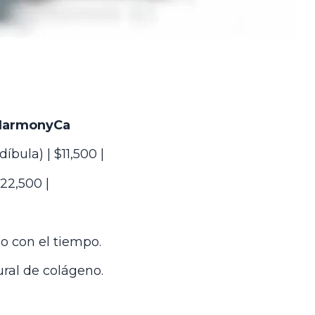
 HarmonyCa
íbula) | $11,500 |
$22,500 |
o con el tiempo.
ural de colágeno.