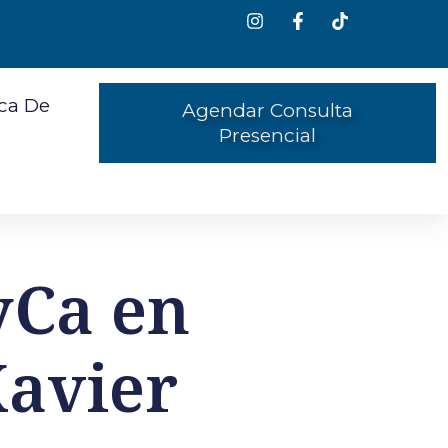
ca De
Agendar Consulta
Presencial
yCa en
Xavier