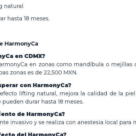
g natural.
ar hasta 18 meses.
re HarmonyCa
onyCa en CDMX?
 HarmonyCa en zonas como mandíbula o mejillas o
bas zonas es de 22,500 MXN.
sperar con HarmonyCa?
cto lifting natural, mejora la calidad de la pie
e pueden durar hasta 18 meses.
miento de HarmonyCa?
te invasivo y se realiza con anestesia local par
efecto del HarmonyCa?