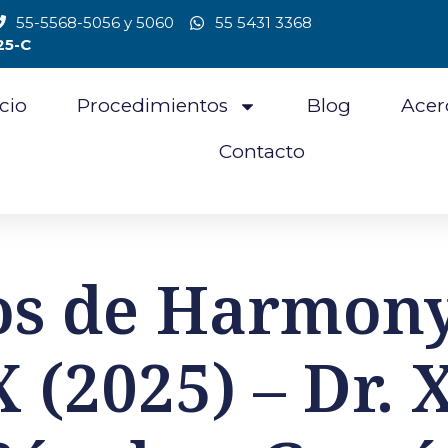
55-5568-5056 y 5060
55 5431 3368
25-C
icio
Procedimientos
Blog
Acer
Contacto
os de Harmon
(2025) – Dr. 