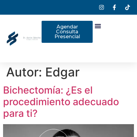
Agendar
Consulta
Presencial
Autor:
Edgar
Bichectomía: ¿Es el
procedimiento adecuado
para ti?