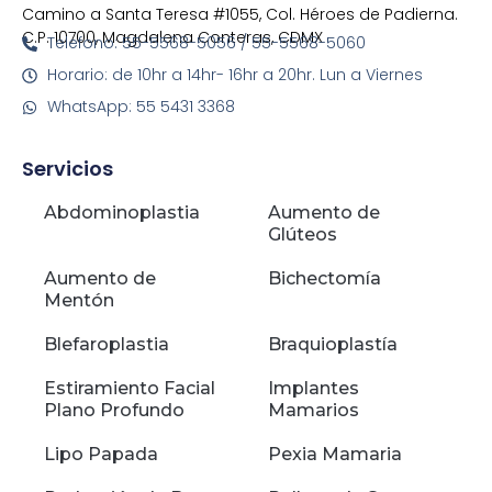
Camino a Santa Teresa #1055, Col. Héroes de Padierna.
C.P. 10700, Magdalena Conteras, CDMX
Telefono: 55-5568-5056 / 55-5568-5060
Horario: de 10hr a 14hr- 16hr a 20hr. Lun a Viernes
WhatsApp: 55 5431 3368
Servicios
Abdominoplastia
Aumento de
Glúteos
Aumento de
Bichectomía
Mentón
Blefaroplastia
Braquioplastía
Estiramiento Facial
Implantes
Plano Profundo
Mamarios
Lipo Papada
Pexia Mamaria